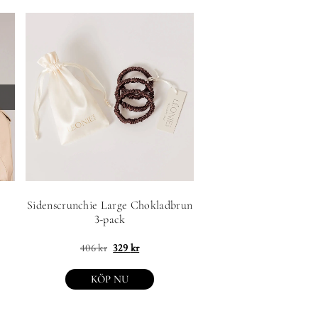
Sidenscrunchie Large Chokladbrun
3-pack
406
kr
329
kr
KÖP NU