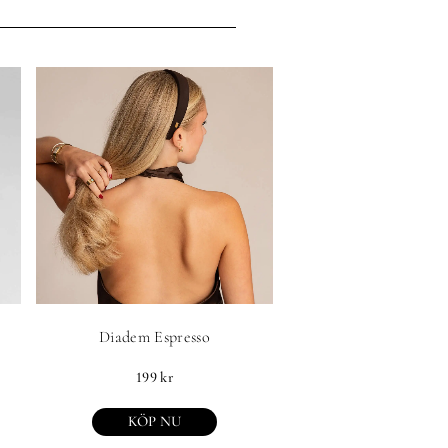
Diadem Espresso
199
kr
KÖP NU