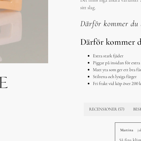
Det finns inga andra varianter
sitt slag.
Därför kommer du 
Därför kommer d
Extra stark fjäder
Piggar på insidan för extra
Matt yta som ger ett bra fäs
Stilrena och lyxiga färger
Fri frakt vid köp över 200 
RECENSIONER (57)
BES
Martina
ju
Så fina kläm