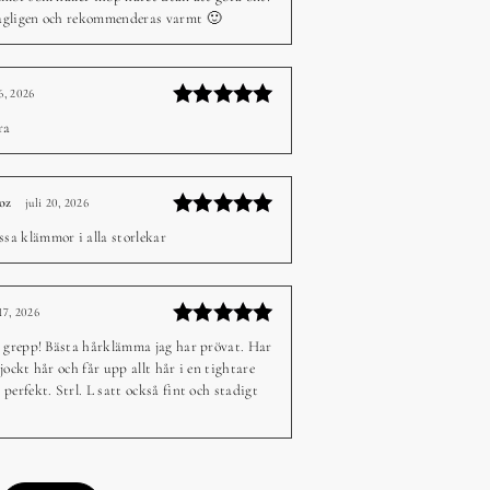
5
av 5
gligen och rekommenderas varmt 🙂
26, 2026
–
Betygsatt
ra
5
av 5
oz
juli 20, 2026
–
Betygsatt
a klämmor i alla storlekar
5
av 5
 17, 2026
–
Betygsatt
t grepp! Bästa hårklämma jag har prövat. Har
5
av 5
jockt hår och får upp allt hår i en tightare
perfekt. Strl. L satt också fint och stadigt