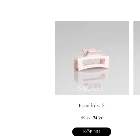
Pastellrosa S
99
kr
74
kr
KÖP NU