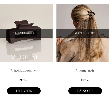
SLUT I LAGER
SLUT I LAGER
Chokladbrun M
Creme noir
99
kr
179
kr
FÅ NOTIS
FÅ NOTIS