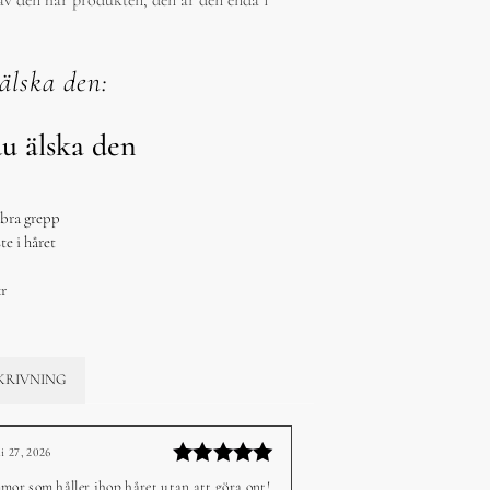
 av den här produkten, den är den enda i
älska den:
u älska den
 bra grepp
te i håret
kr
KRIVNING
li 27, 2026
–
Betygsatt
mor som håller ihop håret utan att göra ont!