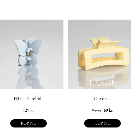
Fjäril Pastellblå
Citron L
129
kr
99
kr
69
kr
KÖP NU
KÖP NU