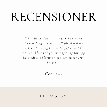
RECENSIONER
“Ville bara säga att jag fick hem mina
klämmor idag och hade noll förväntningar
i och med att jag har så långt/tungt hår,
men era klämmor gör ju magi! Jag får upp
hela håret i klämman och den sitter som
berget!!”​
Gentiana
ITEMS BY