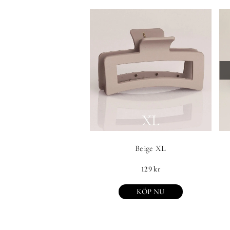
Beige XL
129
kr
KÖP NU