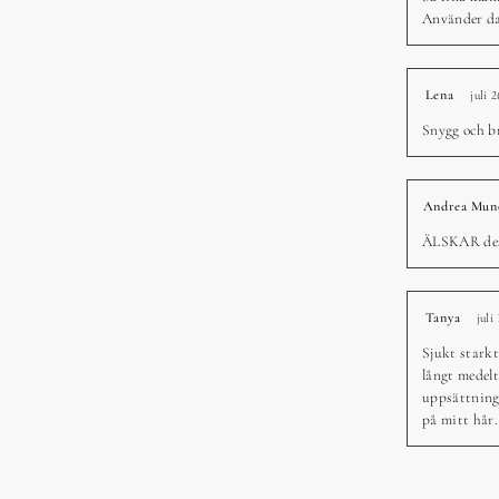
Använder da
Lena
juli 
Snygg och b
Andrea Mun
ÄLSKAR dess
Tanya
juli
Sjukt stark
långt medelt
uppsättning 
på mitt hår.