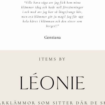
“Ville bara säga att jag fick hem mina
klämmor idag och hade noll förväntningar
i och med att jag har så långt/tungt hår,
men era klämmor gör ju magi! Jag får upp
hela håret i klämman och den sitter som
berget!!”​
Gentiana
ITEMS BY
ÅRKLÄMMOR SOM SITTER DÄR DE S