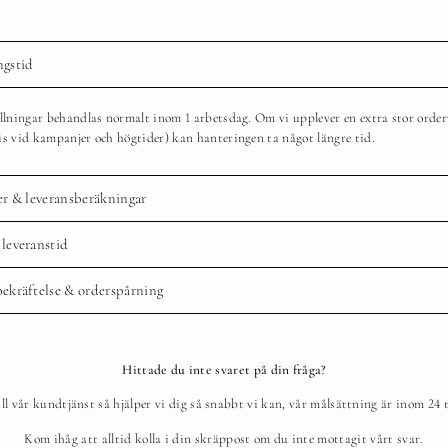
ngstid
ällningar behandlas normalt inom 1 arbetsdag. Om vi upplever en extra stor orde
is vid kampanjer och högtider) kan hanteringen ta något längre tid.
er & leveransberäkningar
leveranstid
ekräftelse & orderspårning
Hittade du inte svaret på din fråga?
ill vår kundtjänst så hjälper vi dig så snabbt vi kan, vår målsättning är inom 24
Kom ihåg att alltid kolla i din skräppost om du inte mottagit vårt svar.