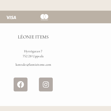
LÉONIE ITEMS
Hyttögatan 7
752 28 Uppsala
kontakt@leonieitems.com