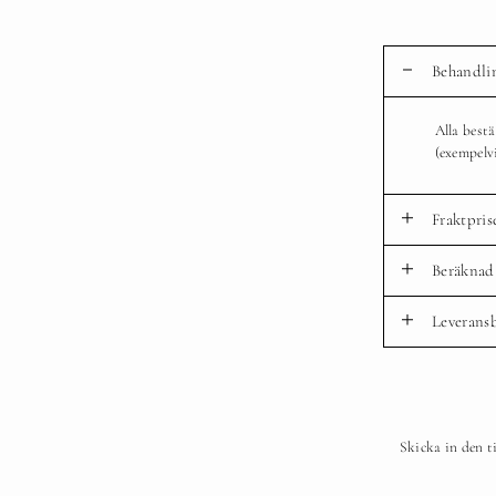
Behandli
Alla best
(exempelv
Fraktpris
Beräknad 
Leveransb
Skicka in den t