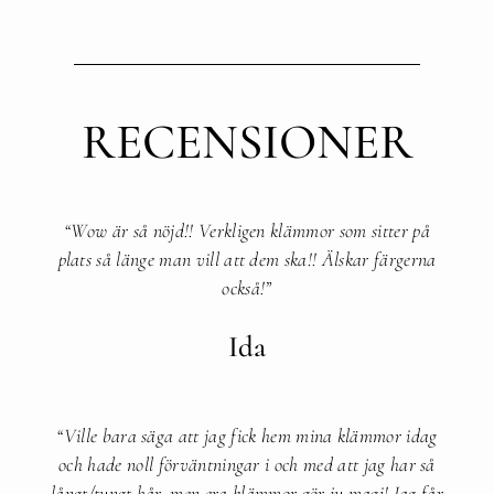
RECENSIONER
“Wow är så nöjd!! Verkligen klämmor som sitter på
plats så länge man vill att dem ska!! Älskar färgerna
också!”​
Ida
“Ville bara säga att jag fick hem mina klämmor idag
och hade noll förväntningar i och med att jag har så
långt/tungt hår, men era klämmor gör ju magi! Jag får