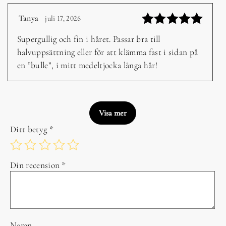
Tanya
juli 17, 2026
–
Betygsatt
Supergullig och fin i håret. Passar bra till
5
av 5
halvuppsättning eller för att klämma fast i sidan på
en ”bulle”, i mitt medeltjocka långa hår!
Visa mer
Ditt betyg
*
Din recension
*
Namn