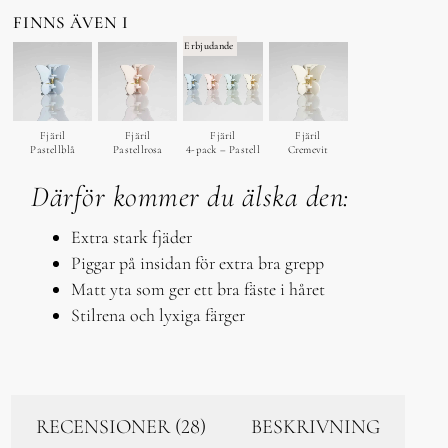
FINNS ÄVEN I
Erbjudande
Fjäril
Fjäril
Fjäril
Fjäril
Pastellblå
Pastellrosa
4-pack – Pastell
Cremevit
Därför kommer du älska den:
Extra stark fjäder
Piggar på insidan för extra bra grepp
Matt yta som ger ett bra fäste i håret
Stilrena och lyxiga färger
RECENSIONER (28)
BESKRIVNING