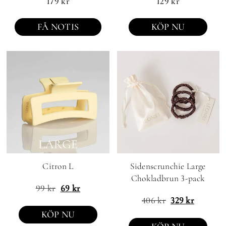
179
kr
129
kr
FÅ NOTIS
KÖP NU
Citron L
Sidenscrunchie Large
Chokladbrun 3-pack
99
kr
69
kr
406
kr
329
kr
KÖP NU