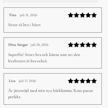
Tina
juli 31, 2026
–
Betygsatt
Sitter så bra i håret.
5
av 5
Dina Snegur
juli 20, 2026
–
Betygsatt
Superfin! Sitter bra och känns som att den
5
av 5
kvaliteten är bra också.
Lisa
juli 17, 2026
–
Betygsatt
Är jättenöjd med min nya hårklämma. Rosa passar
5
av 5
perfekt.