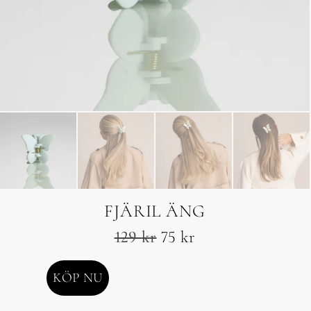
FJÄRIL ÄNG
129
kr
75
kr
KÖP NU