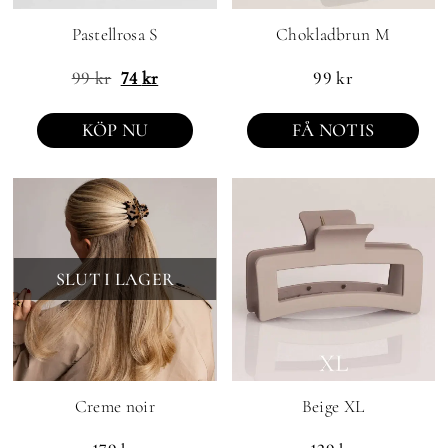
Pastellrosa S
Chokladbrun M
99
kr
74
kr
99
kr
KÖP NU
FÅ NOTIS
SLUT I LAGER
Creme noir
Beige XL