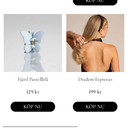
KÖP NU
Fjäril Pastellblå
Diadem Espresso
129
kr
199
kr
KÖP NU
KÖP NU