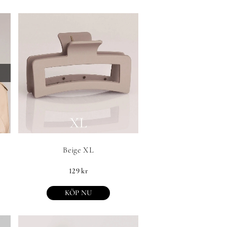
Beige XL
129
kr
KÖP NU