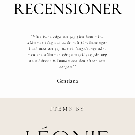
RECENSIONER
“Ville bara säga att jag fick hem mina
klämmor idag och hade noll förväntningar
i och med att jag har så långt/tungt hår,
men era klämmor gör ju magi! Jag får upp
hela håret i klämman och den sitter som
berget!!”​
Gentiana
ITEMS BY