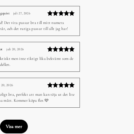
gquist
juli 27, 2026
–
Betygsatt
d! Det vita passar bra till mitt numera
5
av 5
år, och det rutiga passar till allt jag har!
ot
juli 20, 2026
–
Betygsatt
ktiskt men inte riktigt lika bekvämt som de
5
av 5
dellen.
i 20, 2026
–
Betygsatt
roligt bra, perfekt att man kan töja ut det lite
5
av 5
gna mått. Kommer köpa fler.🩷
Visa mer