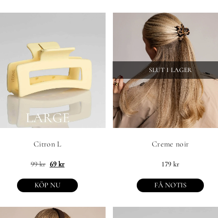
SLUT I LAGER
Citron L
Creme noir
99
kr
69
kr
179
kr
KÖP NU
FÅ NOTIS