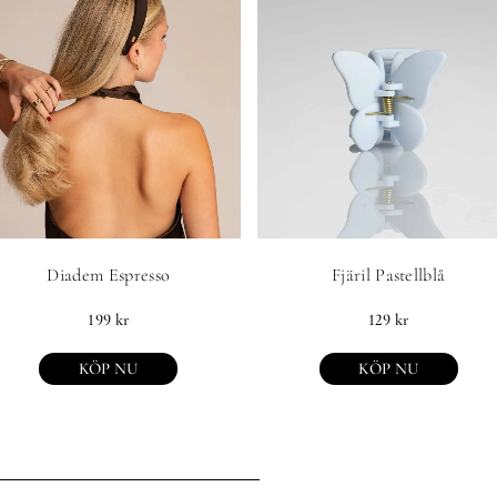
Diadem Espresso
Fjäril Pastellblå
199
kr
129
kr
KÖP NU
KÖP NU