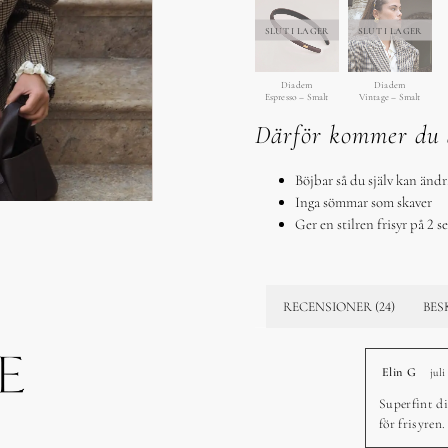
SLUT I LAGER
SLUT I LAGER
Diadem
Diadem
Espresso – Smalt
Vintage – Smalt
Därför kommer du 
Böjbar så du själv kan ändr
Inga sömmar som skaver
Ger en stilren frisyr på 2 
RECENSIONER (24)
BES
Elin G
juli
Superfint di
för frisyren.