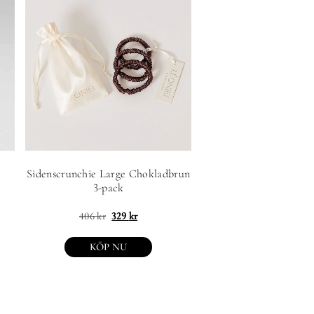
Sidenscrunchie Large Chokladbrun
3-pack
406
kr
329
kr
KÖP NU