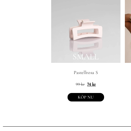
Pastellrosa S
99
kr
74
kr
KÖP NU