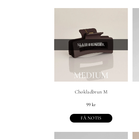
SLUT I LAGER
Chokladbrun M
99
kr
FÅ NOTIS