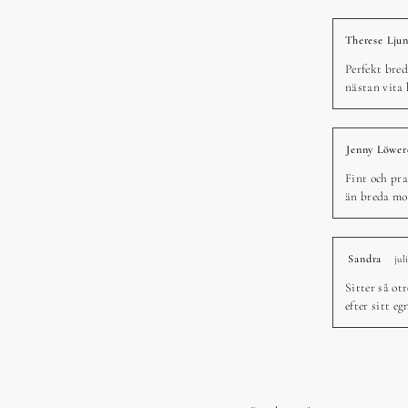
Therese Ljun
Perfekt bred
nästan vita h
Jenny Löwer
Fint och pra
än breda mo
Sandra
jul
Sitter så ot
efter sitt e