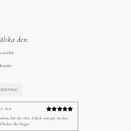
älska den:
a storlek
sekunder
KRIVNING
 27, 2026
–
Betygsatt
adem, bär det ofta. Enkelt som gör mycket
5
av 5
 Önskar fler färger.