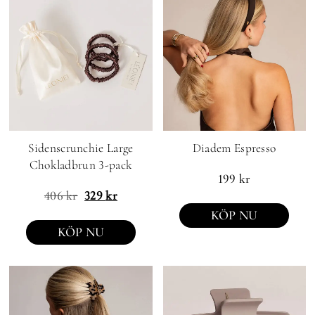
Sidenscrunchie Large
Diadem Espresso
Chokladbrun 3-pack
199
kr
406
kr
329
kr
KÖP NU
KÖP NU