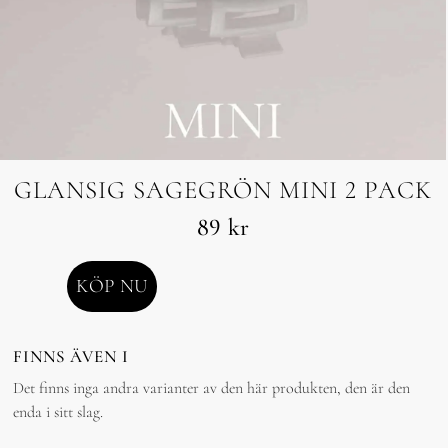
GLANSIG SAGEGRÖN MINI 2 PACK
89
kr
KÖP NU
FINNS ÄVEN I
Det finns inga andra varianter av den här produkten, den är den
enda i sitt slag.