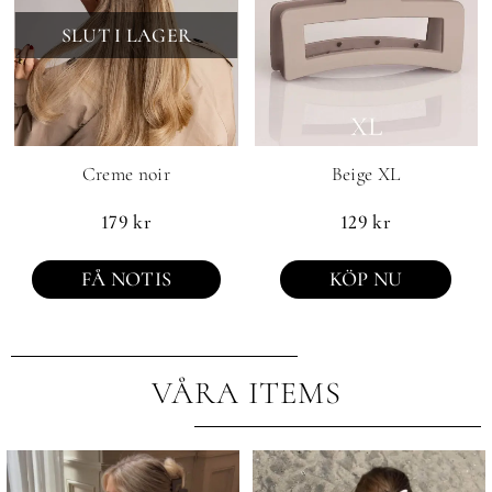
SLUT I LAGER
Creme noir
Beige XL
179
kr
129
kr
FÅ NOTIS
KÖP NU
VÅRA ITEMS