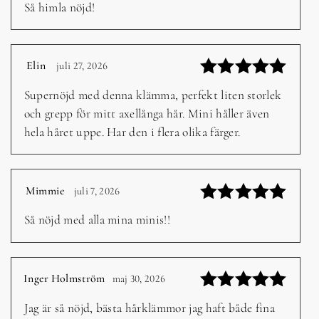
Betygsatt
Så himla nöjd!
5
av 5
Elin
juli 27, 2026
–
Betygsatt
Supernöjd med denna klämma, perfekt liten storlek
5
av 5
och grepp för mitt axellånga hår. Mini håller även
hela håret uppe. Har den i flera olika färger.
Mimmie
juli 7, 2026
–
Betygsatt
Så nöjd med alla mina minis!!
5
av 5
Inger Holmström
maj 30, 2026
–
Betygsatt
Jag är så nöjd, bästa hårklämmor jag haft både fina
5
av 5