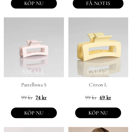
KÖP NU
FÅ NOTIS
Pastellrosa S
Citron L
99
kr
74
kr
99
kr
69
kr
KÖP NU
KÖP NU